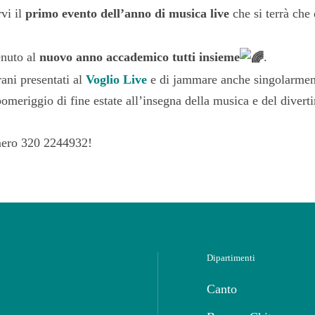
vi il
primo evento dell’anno di musica live
che si terrà che
enuto al
nuovo anno accademico tutti insieme
.
rani presentati al
Voglio Live
e di jammare anche singolarmen
meriggio di fine estate all’insegna della musica e del dive
umero 320 2244932!
Dipartimenti
Canto