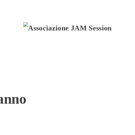
D
Home
Associazione
Borsa
e
ertificazioni
Contatti
di
Studio
 anno