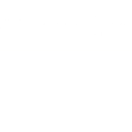
Borsa
ipartimenti
Laboratori
Certificazioni
Contatti
di
 Corsi
Studio