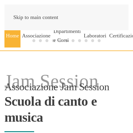
Skip to main content
Dipartimenti
Home
Associazione
Laboratori
Certificazi
e Corsi
Jam Session
Jam Sessio
Fondo s
Iscrizioni sempre aperte
Corsi di Musica d’Insieme
Agevolazioni Fiscali 2025
Music lessons also in E
Music
Jam Session
Associazione Jam Session
Scuola di canto e
musica