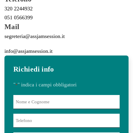
320 2244932
051 0566399
Mail
segreteria@assjamsession.it
info@assjamsession.it
Richiedi info
"
" indica i campi obbligatori
*
Nome
e
Cognome
Telefono
*
*